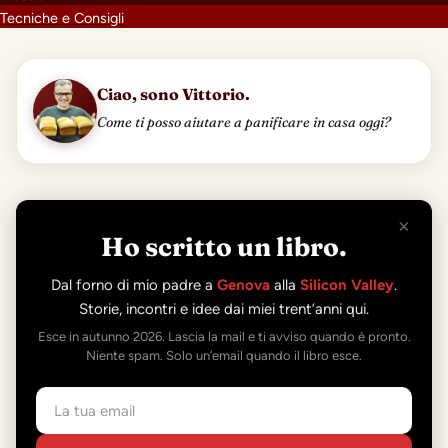
Tecniche e Consigli
Ciao, sono Vittorio.
Come ti posso aiutare a panificare in casa oggi?
×
Ho scritto un libro.
Dal forno di mio padre a
Genova
alla
Silicon Valley
.
Storie, incontri e idee dai miei trent’anni qui.
Esce in autunno 2026. Lascia la mail e ti avviso quando è pronto.
Niente spam. Solo un’email quando il libro esce.