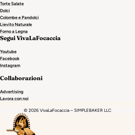
Torte Salate
Dolci
Colombe e Pandolci
Lievito Naturale
Forno a Legna
Segui VivaLaFocaccia
Youtube
Facebook
Instagram
Collaborazioni
Advertising
Lavora con noi
© 2026 VivaLaFocaccia – SIMPLEBAKER LLC
et
holiganbet
Holiganbet
Holiganbet
Escort Royale
jo