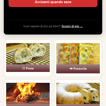
Avvisami quando esce
Vuoi sapere di più sul libro?
Scopri di più →
🍞 Pane
🫓 Focaccia