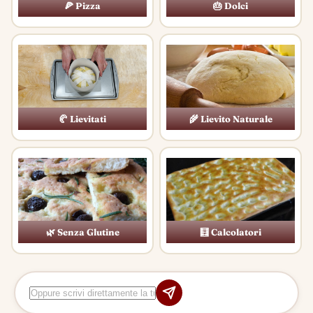
🍕 Pizza
🎂 Dolci
🥐 Lievitati
🌾 Lievito Naturale
🌿 Senza Glutine
🧮 Calcolatori