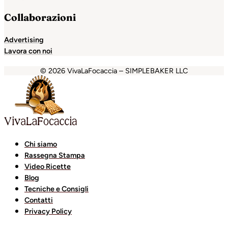
Collaborazioni
Advertising
Lavora con noi
© 2026 VivaLaFocaccia – SIMPLEBAKER LLC
pashabet
Holiganbet
Holiganbet
Holiganbet
Grandpasha
Chi siamo
Rassegna Stampa
Video Ricette
Blog
Tecniche e Consigli
Contatti
Privacy Policy