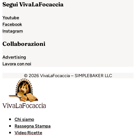
Segui VivaLaFocaccia
Youtube
Facebook
Instagram
Collaborazioni
Advertising
Lavora con noi
© 2026 VivaLaFocaccia – SIMPLEBAKER LLC
shabet
Holiganbet
Holiganbet
Holiganbet
Grandpashabe
Chi siamo
Rassegna Stampa
Video Ricette