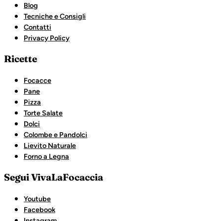
Blog
Tecniche e Consigli
Contatti
Privacy Policy
Ricette
Focacce
Pane
Pizza
Torte Salate
Dolci
Colombe e Pandolci
Lievito Naturale
Forno a Legna
Segui VivaLaFocaccia
Youtube
Facebook
Instagram