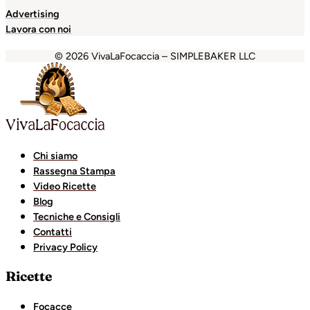
Advertising
Lavora con noi
© 2026 VivaLaFocaccia – SIMPLEBAKER LLC
habet
jojobet
Casinolevant
Casinolevant
holiganbet
Holig
Chi siamo
Rassegna Stampa
Video Ricette
Blog
Tecniche e Consigli
Contatti
Privacy Policy
Ricette
Focacce