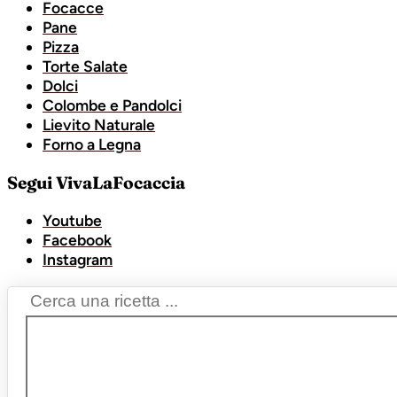
Focacce
Pane
Pizza
Torte Salate
Dolci
Colombe e Pandolci
Lievito Naturale
Forno a Legna
Segui VivaLaFocaccia
Youtube
Facebook
Instagram
Search
...