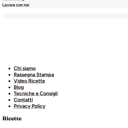
Lavora con noi
randpashabet
grandpashabet
Holiganbet
Holiganbet
Hol
Chi siamo
Rassegna Stampa
Video Ricette
Blog
Tecniche e Consigli
Contatti
Privacy Policy
Ricette