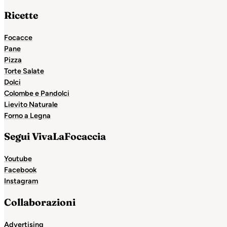
Ricette
Focacce
Pane
Pizza
Torte Salate
Dolci
Colombe e Pandolci
Lievito Naturale
Forno a Legna
Segui VivaLaFocaccia
Youtube
Facebook
Instagram
Collaborazioni
Advertising