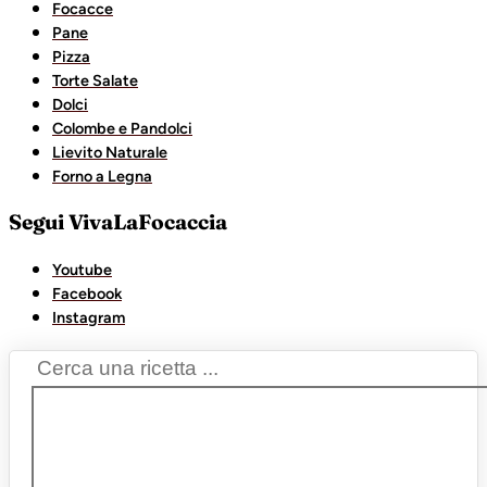
Focacce
Pane
Pizza
Torte Salate
Dolci
Colombe e Pandolci
Lievito Naturale
Forno a Legna
Segui VivaLaFocaccia
Youtube
Facebook
Instagram
Search
...