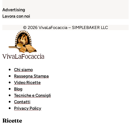
Advertising
Lavora con noi
© 2026 VivaLaFocaccia – SIMPLEBAKER LLC
et
grandpashabet
betpark
casibom
casibom
favorisen
mat
Chi siamo
Rassegna Stampa
Video Ricette
Blog
Tecniche e Consigli
Contatti
Privacy Policy
Ricette