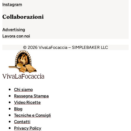
Instagram
Collaborazioni
Advertising
Lavora con noi
© 2026 VivaLaFocaccia – SIMPLEBAKER LLC
et
Escort Royale
jojobet
grandpashabet
betpark
casibom
Chi siamo
Rassegna Stampa
Video Ricette
Blog
Tecniche e Consigli
Contatti
Privacy Policy