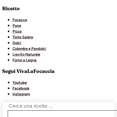
Ricette
Focacce
Pane
Pizza
Torte Salate
Dolci
Colombe e Pandolci
Lievito Naturale
Forno a Legna
Segui VivaLaFocaccia
Youtube
Facebook
Instagram
Search
...