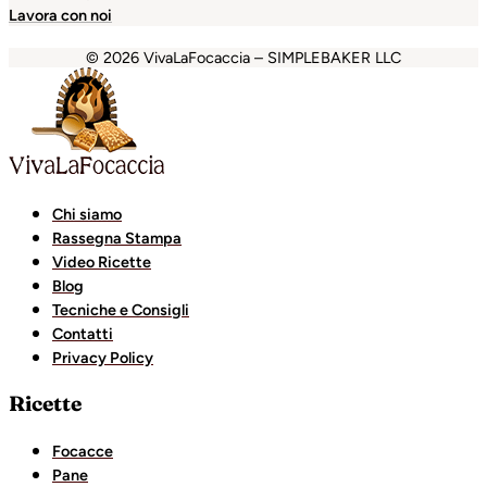
Lavora con noi
© 2026 VivaLaFocaccia – SIMPLEBAKER LLC
anbet
Holiganbet
Holiganbet
Escort Royale
jojobet
grand
Chi siamo
Rassegna Stampa
Video Ricette
Blog
Tecniche e Consigli
Contatti
Privacy Policy
Ricette
Focacce
Pane