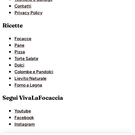
Contatti
Privacy Policy
Ricette
Focacce
Pane
Pizza
Torte Salate
Dolci
Colombe e Pandolci
Lievito Naturale
Forno a Legna
Segui VivaLaFocaccia
Youtube
Facebook
Instagram