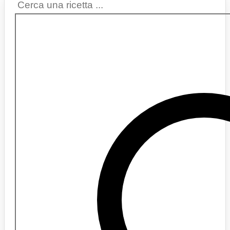
Search
...