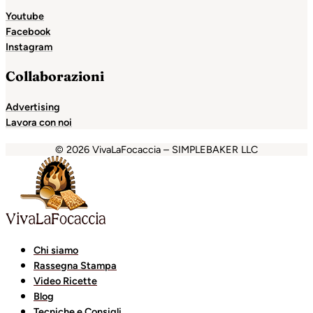
Youtube
Facebook
Instagram
Collaborazioni
Advertising
Lavora con noi
© 2026 VivaLaFocaccia – SIMPLEBAKER LLC
nbet
Holiganbet
Holiganbet
Escort Royale
jojobet
grandp
Chi siamo
Rassegna Stampa
Video Ricette
Blog
Tecniche e Consigli