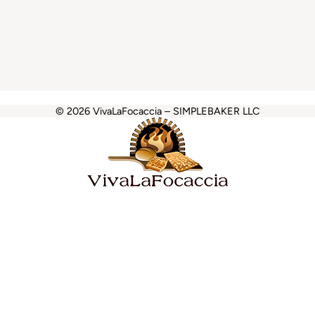
© 2026 VivaLaFocaccia – SIMPLEBAKER LLC
casibom
casibom
favorisen
galabet
betcio
casibom giriş
joj