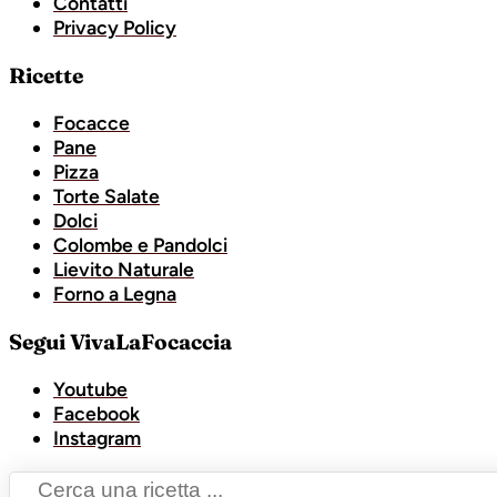
Contatti
Privacy Policy
Ricette
Focacce
Pane
Pizza
Torte Salate
Dolci
Colombe e Pandolci
Lievito Naturale
Forno a Legna
Segui VivaLaFocaccia
Youtube
Facebook
Instagram
Search