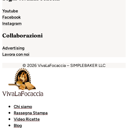
Youtube
Facebook
Instagram
Collaborazioni
Advertising
Lavora con noi
© 2026 VivaLaFocaccia – SIMPLEBAKER LLC
ndpashabet
grandpashabet
Holiganbet
Holiganbet
Holig
Chi siamo
Rassegna Stampa
Video Ricette
Blog