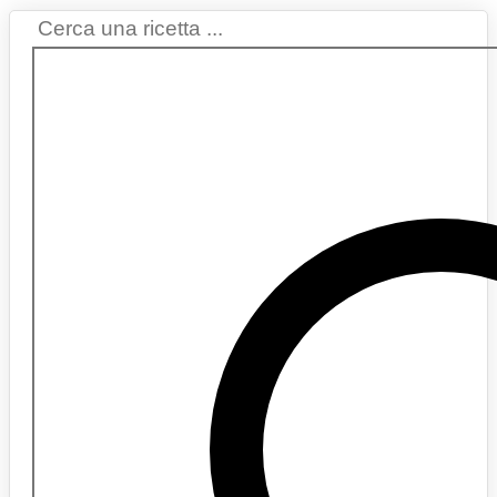
Search
...