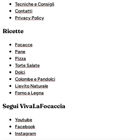
Tecniche e Consigli
Contatti
Privacy Policy
Ricette
Focacce
Pane
Pizza
Torte Salate
Dolci
Colombe e Pandolci
Lievito Naturale
Forno a Legna
Segui VivaLaFocaccia
Youtube
Facebook
Instagram