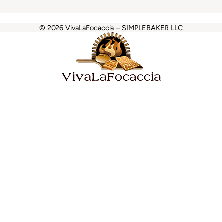
© 2026 VivaLaFocaccia – SIMPLEBAKER LLC
et
grandpashabet
betpark
casibom
casibom
favorisen
matb