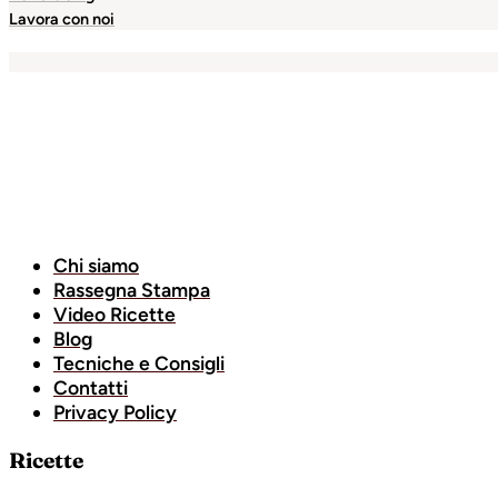
Lavora con noi
bet
holiganbet
Holiganbet
Holiganbet
Escort Royale
jojob
Chi siamo
Rassegna Stampa
Video Ricette
Blog
Tecniche e Consigli
Contatti
Privacy Policy
Ricette