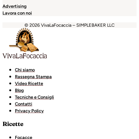
Advertising
Lavora con noi
© 2026 VivaLaFocaccia – SIMPLEBAKER LLC
randpashabet
grandpashabet
Holiganbet
Holiganbet
Hol
Chi siamo
Rassegna Stampa
Video Ricette
Blog
Tecniche e Consigli
Contatti
Privacy Policy
Ricette
Focacce