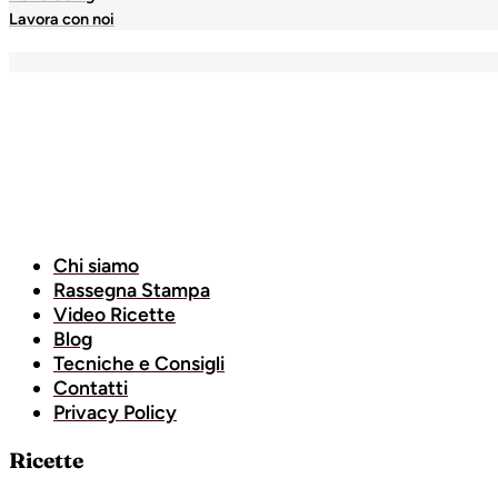
Lavora con noi
liganbet
Holiganbet
Holiganbet
Escort Royale
jojobet
gra
Chi siamo
Rassegna Stampa
Video Ricette
Blog
Tecniche e Consigli
Contatti
Privacy Policy
Ricette