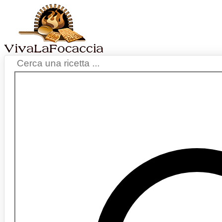
Vai
al
contenuto
Search
...