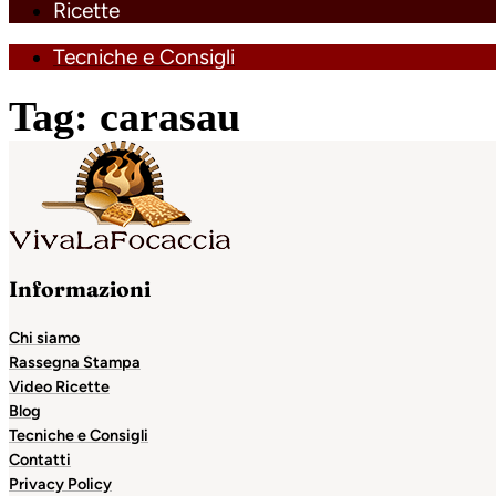
Ricette
Tecniche e Consigli
Tag:
carasau
Informazioni
Chi siamo
Rassegna Stampa
Video Ricette
Blog
Tecniche e Consigli
Contatti
Privacy Policy