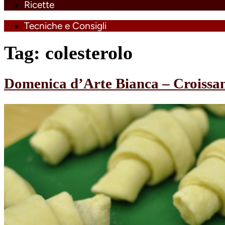
Ricette
Tecniche e Consigli
Tag:
colesterolo
Domenica d’Arte Bianca – Croissan