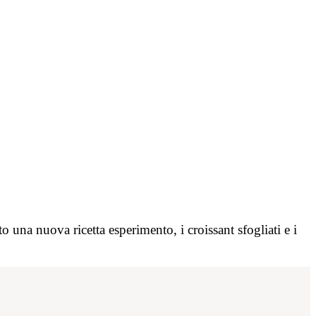
 una nuova ricetta esperimento, i croissant sfogliati e i