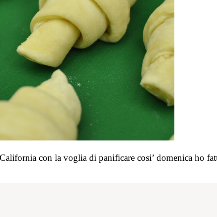
lifornia con la voglia di panificare cosi’ domenica ho fatto