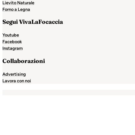
Lievito Naturale
Forno a Legna
Segui VivaLaFocaccia
Youtube
Facebook
Instagram
Collaborazioni
Advertising
Lavora con noi
et
Holiganbet
Holiganbet
Escort Royale
jojobet
grandpas