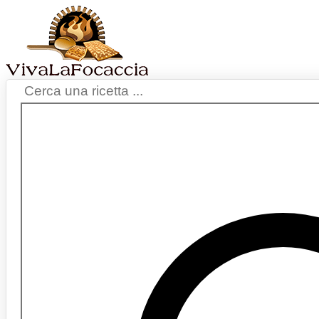
Vai
al
contenuto
Search
...