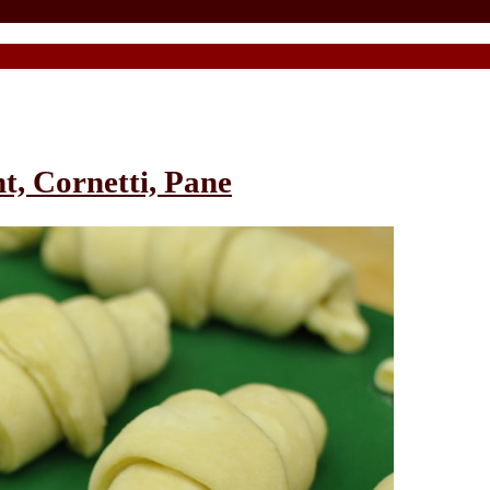
t, Cornetti, Pane