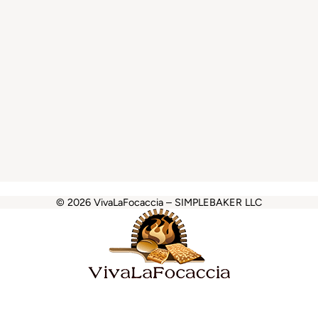
© 2026 VivaLaFocaccia – SIMPLEBAKER LLC
asibom
favorisen
galabet
betcio
casibom giriş
jojobet
jojobe