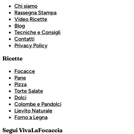
Chi siamo
Rassegna Stampa
Video Ricette
Blog
Tecniche e Consigli
Contatti
Privacy Policy
Ricette
Focacce
Pane
Pizza
Torte Salate
Dolci
Colombe e Pandolci
Lievito Naturale
Forno a Legna
Segui VivaLaFocaccia