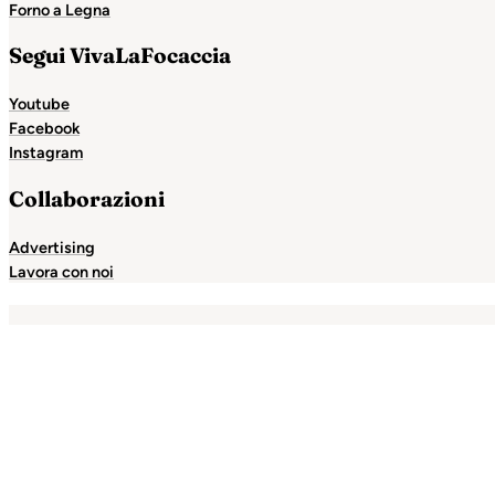
Forno a Legna
Segui VivaLaFocaccia
Youtube
Facebook
Instagram
Collaborazioni
Advertising
Lavora con noi
t
Escort Royale
jojobet
grandpashabet
betpark
casibom
c