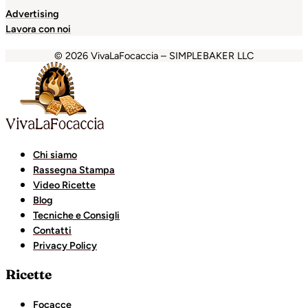
Advertising
Lavora con noi
© 2026 VivaLaFocaccia – SIMPLEBAKER LLC
bet
holiganbet
Holiganbet
Holiganbet
Escort Royale
jojob
Chi siamo
Rassegna Stampa
Video Ricette
Blog
Tecniche e Consigli
Contatti
Privacy Policy
Ricette
Focacce