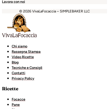
Lavora con noi
© 2026 VivaLaFocaccia – SIMPLEBAKER LLC
t
holiganbet
Holiganbet
Holiganbet
Escort Royale
jojobet
Chi siamo
Rassegna Stampa
Video Ricette
Blog
Tecniche e Consigli
Contatti
Privacy Policy
Ricette
Focacce
Pane