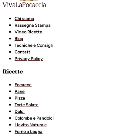
Chi siamo
Rassegna Stampa
Video Ricette
Blog
Tecniche e Consigli
Contatti
Privacy Policy
Ricette
Focacce
Pane
Pizza
Torte Salate
Dolci
Colombe e Pandolci
Lievito Naturale
Forno a Legna