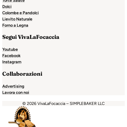
Torte Salate
Dolci
Colombe e Pandolci
Lievito Naturale
Forno a Legna
Segui VivaLaFocaccia
Youtube
Facebook
Instagram
Collaborazioni
Advertising
Lavora con noi
© 2026 VivaLaFocaccia – SIMPLEBAKER LLC
ndpashabet
betpark
casibom
casibom
favorisen
matbet
bet