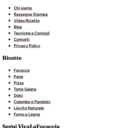
Chi siamo
Rassegna Stampa
Video Ricette
Blog
Tecniche e Consigli
Contatti
Privacy Policy
Ricette
Focacce
Pane
Pizza
Torte Salate
Dolci
Colombe e Pandolci
Lievito Naturale
Forno a Legna
Segui VivaLaFocaccia