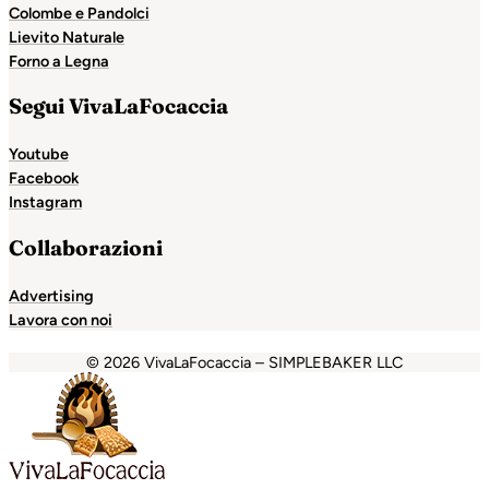
Colombe e Pandolci
Lievito Naturale
Forno a Legna
Segui VivaLaFocaccia
Youtube
Facebook
Instagram
Collaborazioni
Advertising
Lavora con noi
© 2026 VivaLaFocaccia – SIMPLEBAKER LLC
t
holiganbet
Holiganbet
Holiganbet
Escort Royale
jojobet