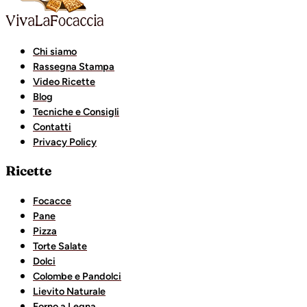
Chi siamo
Rassegna Stampa
Video Ricette
Blog
Tecniche e Consigli
Contatti
Privacy Policy
Ricette
Focacce
Pane
Pizza
Torte Salate
Dolci
Colombe e Pandolci
Lievito Naturale
Forno a Legna