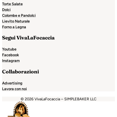
Torte Salate
Dolci
Colombe e Pandolci
Lievito Naturale
Forno a Legna
Segui VivaLaFocaccia
Youtube
Facebook
Instagram
Collaborazioni
Advertising
Lavora con noi
© 2026 VivaLaFocaccia – SIMPLEBAKER LLC
obet
holiganbet
Holiganbet
Holiganbet
Escort Royale
jojo