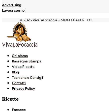
Advertising
Lavora con noi
© 2026 VivaLaFocaccia – SIMPLEBAKER LLC
randpashabet
grandpashabet
Holiganbet
Holiganbet
Hol
Chi siamo
Rassegna Stampa
Video Ricette
Blog
Tecniche e Consigli
Contatti
Privacy Policy
Ricette
Focacce