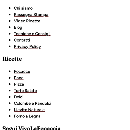
Chi siamo
Rassegna Stampa
Video Ricette
Blog
Tecniche e Consigli
Contatti
Privacy Policy
Ricette
Focacce
Pane
Pizza
Torte Salate
Dolci
Colombe e Pandolci
Lievito Naturale
Forno a Legna
Segui VivaLaFocaccia