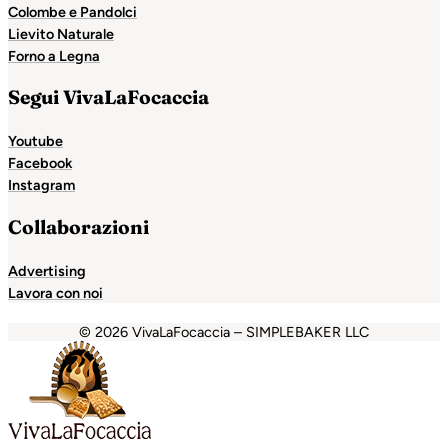
Colombe e Pandolci
Lievito Naturale
Forno a Legna
Segui VivaLaFocaccia
Youtube
Facebook
Instagram
Collaborazioni
Advertising
Lavora con noi
© 2026 VivaLaFocaccia – SIMPLEBAKER LLC
bet
jojobet
holiganbet
Holiganbet
Jojobet
Escort Royale
j