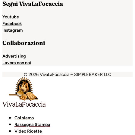
Segui VivaLaFocaccia
Youtube
Facebook
Instagram
Collaborazioni
Advertising
Lavora con noi
© 2026 VivaLaFocaccia – SIMPLEBAKER LLC
iganbet
Holiganbet
Holiganbet
Escort Royale
jojobet
gra
Chi siamo
Rassegna Stampa
Video Ricette