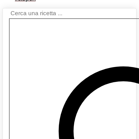
Search
...