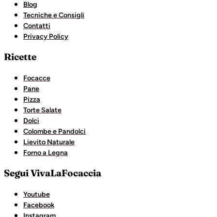
Blog
Tecniche e Consigli
Contatti
Privacy Policy
Ricette
Focacce
Pane
Pizza
Torte Salate
Dolci
Colombe e Pandolci
Lievito Naturale
Forno a Legna
Segui VivaLaFocaccia
Youtube
Facebook
Instagram