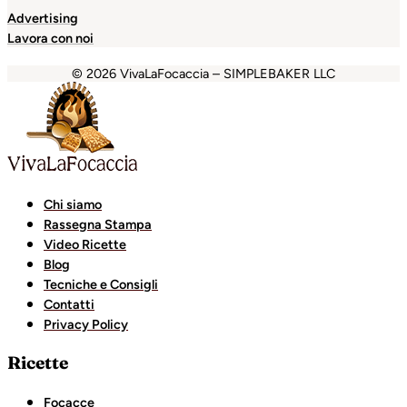
Advertising
Lavora con noi
© 2026 VivaLaFocaccia – SIMPLEBAKER LLC
obet
holiganbet
Holiganbet
Holiganbet
Escort Royale
joj
Chi siamo
Rassegna Stampa
Video Ricette
Blog
Tecniche e Consigli
Contatti
Privacy Policy
Ricette
Focacce