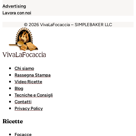
Advertising
Lavora con noi
© 2026 VivaLaFocaccia – SIMPLEBAKER LLC
iganbet
Holiganbet
Holiganbet
Escort Royale
jojobet
gra
Chi siamo
Rassegna Stampa
Video Ricette
Blog
Tecniche e Consigli
Contatti
Privacy Policy
Ricette
Focacce