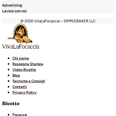
Advertising
Lavora con noi
© 2026 VivaLaFocaccia – SIMPLEBAKER LLC
jojobet
grandpashabet
betpark
casibom
casibom
favorisen
Chi siamo
Rassegna Stampa
Video Ricette
Blog
Tecniche e Consigli
Contatti
Privacy Policy
Ricette
Focacce