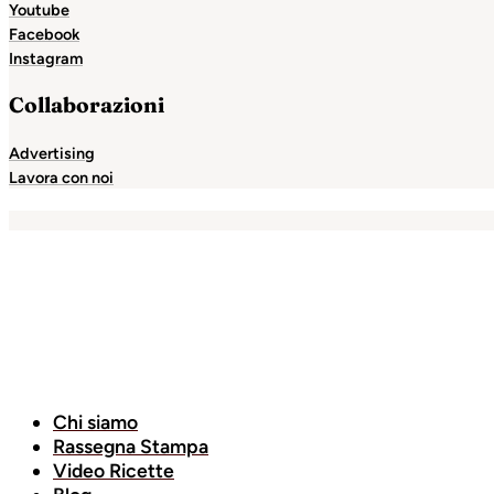
Youtube
Facebook
Instagram
Collaborazioni
Advertising
Lavora con noi
andpashabet
grandpashabet
Holiganbet
Holiganbet
Holi
Chi siamo
Rassegna Stampa
Video Ricette