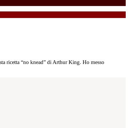
esta ricetta “no knead” di Arthur King. Ho messo