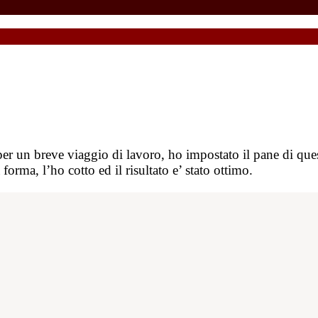
per un breve viaggio di lavoro, ho impostato il pane di qu
forma, l’ho cotto ed il risultato e’ stato ottimo.