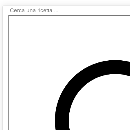
Search
...