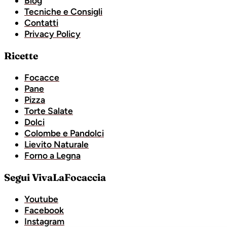
Blog
Tecniche e Consigli
Contatti
Privacy Policy
Ricette
Focacce
Pane
Pizza
Torte Salate
Dolci
Colombe e Pandolci
Lievito Naturale
Forno a Legna
Segui VivaLaFocaccia
Youtube
Facebook
Instagram