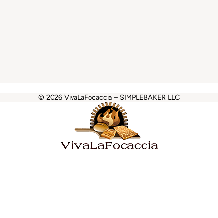
© 2026 VivaLaFocaccia – SIMPLEBAKER LLC
ganbet
Grandpashabet
jojobet
Holiganbet
Holiganbet
Hol