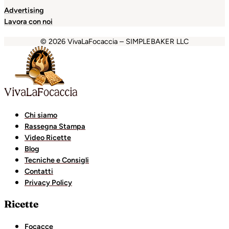
Advertising
Lavora con noi
© 2026 VivaLaFocaccia – SIMPLEBAKER LLC
randpashabet
grandpashabet
Holiganbet
Holiganbet
Hol
Chi siamo
Rassegna Stampa
Video Ricette
Blog
Tecniche e Consigli
Contatti
Privacy Policy
Ricette
Focacce