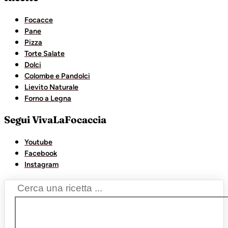
Focacce
Pane
Pizza
Torte Salate
Dolci
Colombe e Pandolci
Lievito Naturale
Forno a Legna
Segui VivaLaFocaccia
Youtube
Facebook
Instagram
Search
...