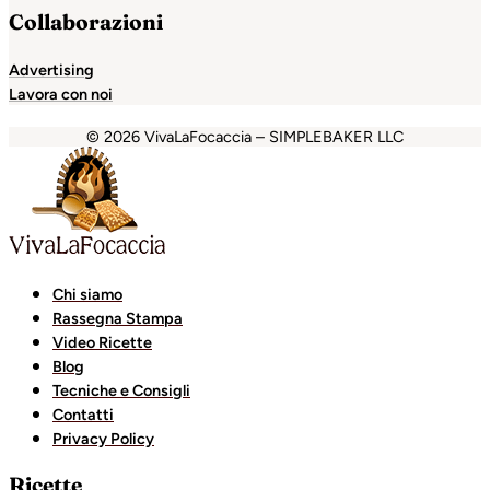
Collaborazioni
Advertising
Lavora con noi
© 2026 VivaLaFocaccia – SIMPLEBAKER LLC
obet
holiganbet
Holiganbet
Holiganbet
Escort Royale
jojo
Chi siamo
Rassegna Stampa
Video Ricette
Blog
Tecniche e Consigli
Contatti
Privacy Policy
Ricette