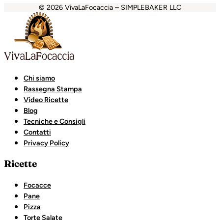
© 2026 VivaLaFocaccia – SIMPLEBAKER LLC
abet
grandpashabet
Holiganbet
Holiganbet
Holiganbet
G
Chi siamo
Rassegna Stampa
Video Ricette
Blog
Tecniche e Consigli
Contatti
Privacy Policy
Ricette
Focacce
Pane
Pizza
Torte Salate