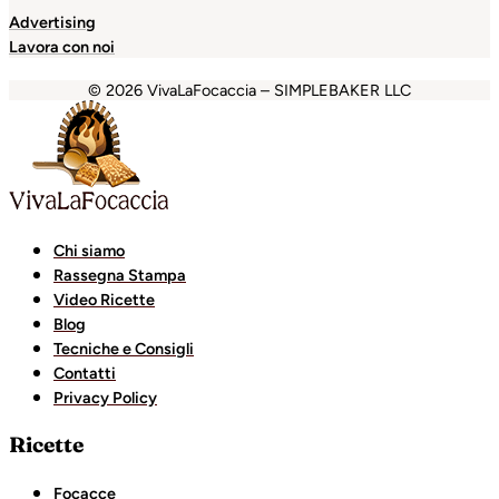
Advertising
Lavora con noi
© 2026 VivaLaFocaccia – SIMPLEBAKER LLC
bet
grandpashabet
Holiganbet
Holiganbet
Holiganbet
Gr
Chi siamo
Rassegna Stampa
Video Ricette
Blog
Tecniche e Consigli
Contatti
Privacy Policy
Ricette
Focacce