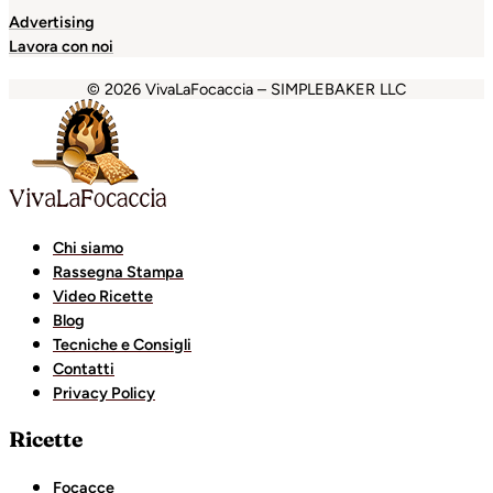
Advertising
Lavora con noi
© 2026 VivaLaFocaccia – SIMPLEBAKER LLC
obet
holiganbet
Holiganbet
Holiganbet
Escort Royale
jojo
Chi siamo
Rassegna Stampa
Video Ricette
Blog
Tecniche e Consigli
Contatti
Privacy Policy
Ricette
Focacce