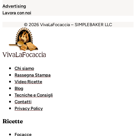
Advertising
Lavora con noi
© 2026 VivaLaFocaccia – SIMPLEBAKER LLC
obet
holiganbet
Holiganbet
Holiganbet
Escort Royale
jojo
Chi siamo
Rassegna Stampa
Video Ricette
Blog
Tecniche e Consigli
Contatti
Privacy Policy
Ricette
Focacce