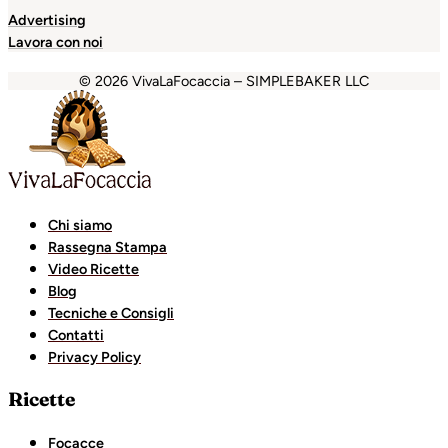
Advertising
Lavora con noi
© 2026 VivaLaFocaccia – SIMPLEBAKER LLC
iganbet
Holiganbet
Holiganbet
Escort Royale
jojobet
gra
Chi siamo
Rassegna Stampa
Video Ricette
Blog
Tecniche e Consigli
Contatti
Privacy Policy
Ricette
Focacce