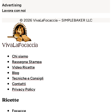
Advertising
Lavora con noi
© 2026 VivaLaFocaccia – SIMPLEBAKER LLC
abet
jojobet
Casinolevant
Casinolevant
holiganbet
Holig
Chi siamo
Rassegna Stampa
Video Ricette
Blog
Tecniche e Consigli
Contatti
Privacy Policy
Ricette
Focacce