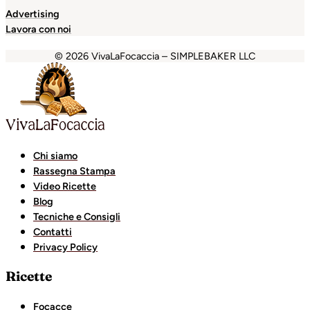
Advertising
Lavora con noi
© 2026 VivaLaFocaccia – SIMPLEBAKER LLC
habet
jojobet
holiganbet
Holiganbet
Jojobet
Escort Royal
Chi siamo
Rassegna Stampa
Video Ricette
Blog
Tecniche e Consigli
Contatti
Privacy Policy
Ricette
Focacce