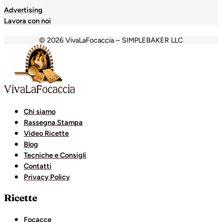
Advertising
Lavora con noi
© 2026 VivaLaFocaccia – SIMPLEBAKER LLC
randpashabet
grandpashabet
Holiganbet
Holiganbet
Hol
Chi siamo
Rassegna Stampa
Video Ricette
Blog
Tecniche e Consigli
Contatti
Privacy Policy
Ricette
Focacce