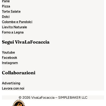
Pane
Pizza
Torte Salate
Dolci
Colombe e Pandolci
Lievito Naturale
Forno a Legna
Segui VivaLaFocaccia
Youtube
Facebook
Instagram
Collaborazioni
Advertising
Lavora con noi
© 2026 VivaLaFocaccia – SIMPLEBAKER LLC
dpashabet
grandpashabet
Holiganbet
Holiganbet
Holigan