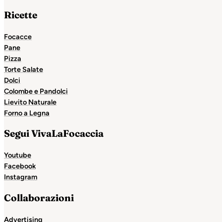
Ricette
Focacce
Pane
Pizza
Torte Salate
Dolci
Colombe e Pandolci
Lievito Naturale
Forno a Legna
Segui VivaLaFocaccia
Youtube
Facebook
Instagram
Collaborazioni
Advertising