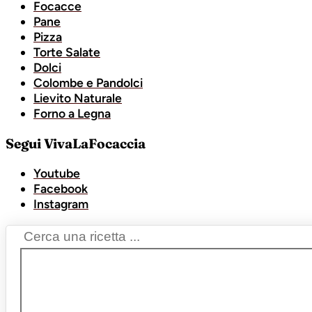
Focacce
Pane
Pizza
Torte Salate
Dolci
Colombe e Pandolci
Lievito Naturale
Forno a Legna
Segui VivaLaFocaccia
Youtube
Facebook
Instagram
Search
...