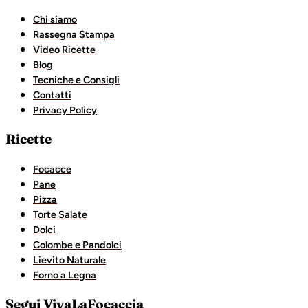
Chi siamo
Rassegna Stampa
Video Ricette
Blog
Tecniche e Consigli
Contatti
Privacy Policy
Ricette
Focacce
Pane
Pizza
Torte Salate
Dolci
Colombe e Pandolci
Lievito Naturale
Forno a Legna
Segui VivaLaFocaccia