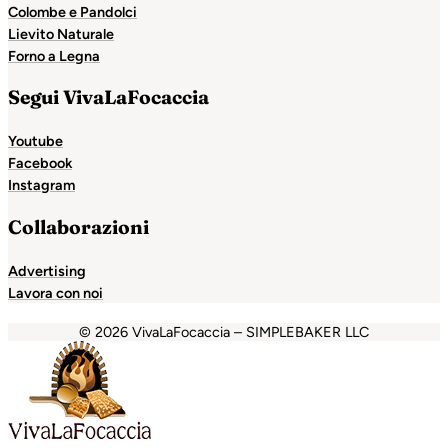
Colombe e Pandolci
Lievito Naturale
Forno a Legna
Segui VivaLaFocaccia
Youtube
Facebook
Instagram
Collaborazioni
Advertising
Lavora con noi
© 2026 VivaLaFocaccia – SIMPLEBAKER LLC
t
holiganbet
Holiganbet
Holiganbet
Escort Royale
jojobet