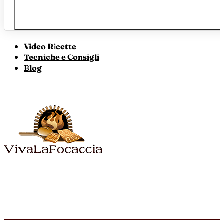
Video Ricette
Tecniche e Consigli
Blog