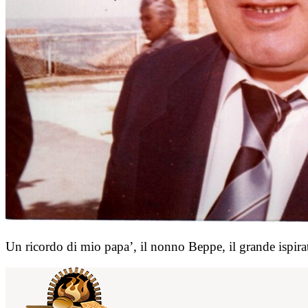
Un ricordo di mio papa’, il nonno Beppe, il grande ispirat