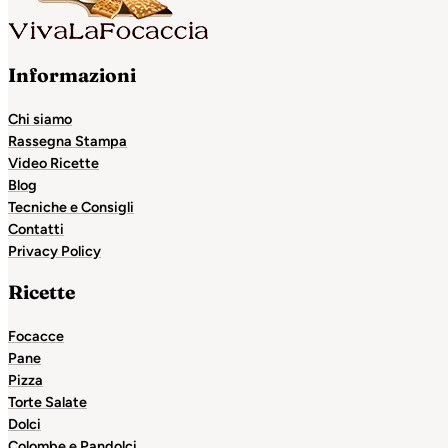
Informazioni
Chi siamo
Rassegna Stampa
Video Ricette
Blog
Tecniche e Consigli
Contatti
Privacy Policy
Ricette
Focacce
Pane
Pizza
Torte Salate
Dolci
Colombe e Pandolci