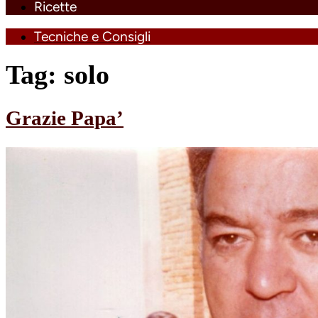
Ricette
Tecniche e Consigli
Tag:
solo
Grazie Papa’