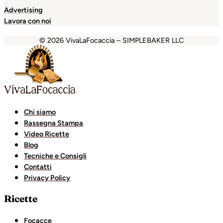
Advertising
Lavora con noi
© 2026 VivaLaFocaccia – SIMPLEBAKER LLC
iganbet
Holiganbet
Holiganbet
Escort Royale
jojobet
gra
Chi siamo
Rassegna Stampa
Video Ricette
Blog
Tecniche e Consigli
Contatti
Privacy Policy
Ricette
Focacce