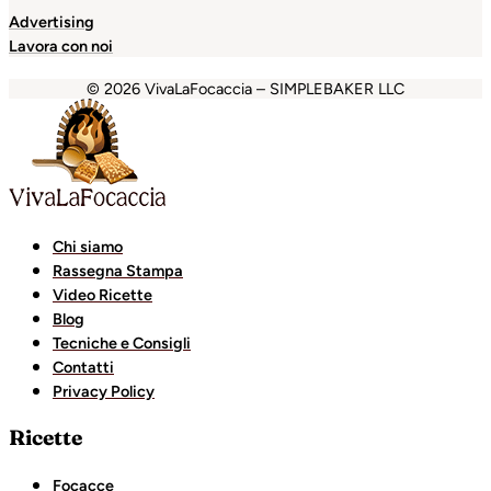
Advertising
Lavora con noi
© 2026 VivaLaFocaccia – SIMPLEBAKER LLC
iganbet
Holiganbet
Holiganbet
Escort Royale
jojobet
gra
Chi siamo
Rassegna Stampa
Video Ricette
Blog
Tecniche e Consigli
Contatti
Privacy Policy
Ricette
Focacce