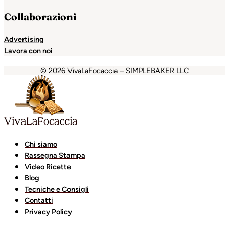
Collaborazioni
Advertising
Lavora con noi
© 2026 VivaLaFocaccia – SIMPLEBAKER LLC
holiganbet
Holiganbet
Holiganbet
Escort Royale
jojobet
Chi siamo
Rassegna Stampa
Video Ricette
Blog
Tecniche e Consigli
Contatti
Privacy Policy