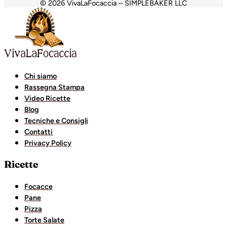
© 2026 VivaLaFocaccia – SIMPLEBAKER LLC
anbet
Holiganbet
Holiganbet
Escort Royale
jojobet
grandp
Chi siamo
Rassegna Stampa
Video Ricette
Blog
Tecniche e Consigli
Contatti
Privacy Policy
Ricette
Focacce
Pane
Pizza
Torte Salate