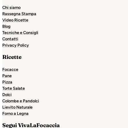
Chi siamo
Rassegna Stampa
Video Ricette
Blog
Tecniche e Consigli
Contatti
Privacy Policy
Ricette
Focacce
Pane
Pizza
Torte Salate
Dolci
Colombe e Pandolci
Lievito Naturale
Forno a Legna
Segui VivaLaFocaccia