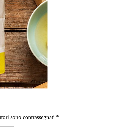
atori sono contrassegnati
*