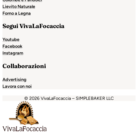
Lievito Naturale
Forno a Legna
Segui VivaLaFocaccia
Youtube
Facebook
Instagram
Collaborazioni
Advertising
Lavora con noi
© 2026 VivaLaFocaccia – SIMPLEBAKER LLC
bet
Holiganbet
Holiganbet
Escort Royale
jojobet
grandpa