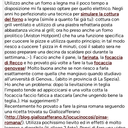
Utilizzo anche un forno a legna ma il poco tempo a
disposizione mi fa spesso optare per quello elettrico. Negli
anni ho perfezionato una tecnica per
simulare la cottura
del forno
a legna (simile a quanto fai già tu): cottura con
grill ventilato e utilizzo di una piastra refrattaria posta
abbastanza vicina al grill; ora ho preso anche un forno
pirolitico (Ariston Hotpoint) che ha una funzione specifica
per cuocere le pizze e utilizza questo principio; in tal modo
riesco a cuocere 1 pizza in 4 minuti, così il sabato sera ne
posso preparare una decina da scaldare poi durante la
settimana..:-). Faccio anche il pane, la
farinata
, la
focaccia
di Recco
e ho provato più volte a fare la tua
focaccia
genovese
! Molto buona anche se non riesco a farla
esattamente come quella che mangiavo quando studiavo
all’università di Genova… (abito in provincia di La Spezia).
Ho anche un problema: dopo la lievitazione in teglia
l’impasto tende ad appiccicarsi e una volta cotta la
focaccia faccio fatica a staccarla (anche ungendo bene la
teglia..). Hai suggerimenti?
Recentemente ho provato a fare la pinsa romana seguendo
una ricetta trovata su Giallozafferano
(
http://blog.giallozafferano.
it/iocucinocosi/pinsa-
romana/
)
. Utilizza pochissimo lievito ed in effetti è molto
leggera e digeribile (ti allego 2 foto). Pensi di fare una video