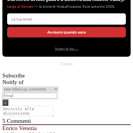
Largo ai Giovani
— la storia di VivaLaFocaccia. Esce autunno 2026.
Avvisami quando esce
Scopri di piu →
Il Libro
Subscribe
Notify of
5
Commenti
Enrico Venezia