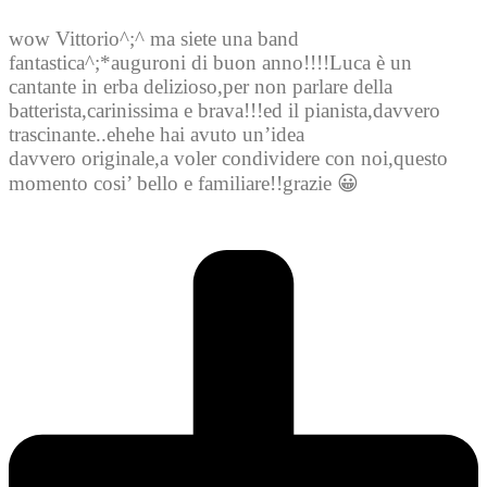
wow Vittorio^;^ ma siete una band
fantastica^;*auguroni di buon anno!!!!Luca è un
cantante in erba delizioso,per non parlare della
batterista,carinissima e brava!!!ed il pianista,davvero
trascinante..ehehe hai avuto un’idea
davvero originale,a voler condividere con noi,questo
momento cosi’ bello e familiare!!grazie 😀