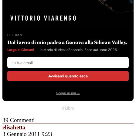
IL LIBRO
Dal forno di mio padre a Genova alla Silicon Valley.
Largo ai Giovani
— la storia di VivaLaFocaccia. Esce autunno 2026.
Avvisami quando esce
Scopri di piu →
Il Libro
39
Commenti
elisabetta
3 Gennaio 2011 9:23